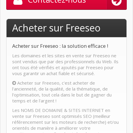
Acheter sur Freeseo
Acheter sur Freeseo : la solution efficace !
Les domaines et les sites en vente sur Freeseo ne
sont vendus que par des professionnels du Web. Ils
ont tous été vérifiés et ajoutés par Freeseo pour
vous garantir un achat fiable et sécurisé.
Acheter sur Freeseo, c'est acheter de
l'ancienneté, de la qualité, de la thématique, de
l'optimisation, tout cela dans le but de gagner du
temps et de l'argent !
Les NOMS DE DOMAINE & SITES INTERNET en
vente sur Freeseo sont optimisés SEO (meilleur
référencement sur les moteurs de recherche) et/ou
orientés de manière à améliorer votre