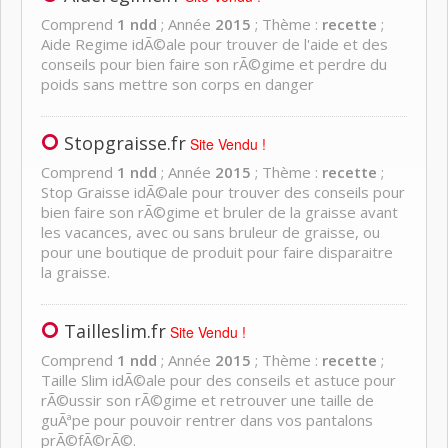
Comprend
1 ndd
; Année
2015
; Thème :
recette
;
Aide Regime idÃ©ale pour trouver de l'aide et des
conseils pour bien faire son rÃ©gime et perdre du
poids sans mettre son corps en danger
Stopgraisse.fr
Site Vendu !
Comprend
1 ndd
; Année
2015
; Thème :
recette
;
Stop Graisse idÃ©ale pour trouver des conseils pour
bien faire son rÃ©gime et bruler de la graisse avant
les vacances, avec ou sans bruleur de graisse, ou
pour une boutique de produit pour faire disparaitre
la graisse.
Tailleslim.fr
Site Vendu !
Comprend
1 ndd
; Année
2015
; Thème :
recette
;
Taille Slim idÃ©ale pour des conseils et astuce pour
rÃ©ussir son rÃ©gime et retrouver une taille de
guÃªpe pour pouvoir rentrer dans vos pantalons
prÃ©fÃ©rÃ©.