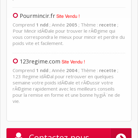
Pourmincir.fr
Site Vendu !
Comprend
1 ndd
; Année
2005
; Thème :
recette
;
Pour Mincir idÃ©ale pour trouver le rÃ©gime qui
vous correspondra le mieux pour mincir et perdre du
poids vite et facilement.
123regime.com
Site Vendu !
Comprend
1 ndd
; Année
2004
; Thème :
recette
;
123 Regime idÃ©al pour retrouver en quelques
semaine votre poids idÃ©ale et rÃ©ussir votre
rÃ©gime rapidement avec les meilleurs conseils
pour la remise en forme et une bonne hygiÃ¨ne de
vie.
Contactez-nous