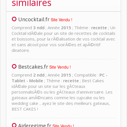
similaires
Uncocktail.fr
Site Vendu !
Comprend
3 ndd
; Année
2015
; Thème :
recette
; Un
Cocktail idÃ©ale pour un site de recettes de cocktails
et boissons, pour la rÃ©alisation de vos cocktail avec
et sans alcool pour vos soirÃ©es et apÃ©ritif
dinatoire.
Bestcakes.fr
Site Vendu !
Comprend
2 ndd
; Année
2015
; Compatible :
PC -
Tablet - Mobile
; Thème :
recette
; Best Cakes
idÃ©ale pour un site sur les gÃ¢teaux
personnalisÃ©s ou les gÃ¢teaux d'anniversaire. Les
gateaux amÃ©ricains comme les cupcake ou les
wedding cake .. ayez le site des meilleurs gateaux,
BEST CAKES !
Aideregime.fr
Site Vendu !