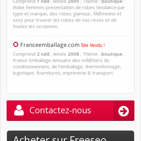
Comprend
1 ndd
; Année
2009
; Thème :
boutique
;
Robe Femmes presentation de robes tendance par
type et marque, des robes glamour, fÃ©minine et
sexy pour trouver les robes de vos reves et de
toutes les occasions.
Franceemballage.com
Site Vendu !
Comprend
2 ndd
; Année
2008
; Thème :
boutique
;
France Emballage Annuaire des mÃ©tiers du
conditionnement, de l'emballage, thermoformage,
logistique, fournitures, imprimerie & transport.
Contactez-nous
Acheter sur Freeseo