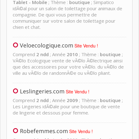
Tablet - Mobile
; Thème :
boutique
; Simpatico
idÃ©al pour un salon de toilettage pour animaux de
compagnie. De quoi vous permettre de
communiquer sur votre salon de toilettage pour
chien et chat.
Veloecologique.com
Site Vendu !
Comprend
2 ndd
; Année
2010
; Thème :
boutique
;
VÃ©lo Ecologique vente de vÃ©lo Ã©lectrique ainsi
que des accessoires pour votre vÃ©lo. du vÃ©lo de
ville au vÃ©lo de randonnÃ©e ou vÃ©lo pliant.
Leslingeries.com
Site Vendu !
Comprend
2 ndd
; Année
2009
; Thème :
boutique
;
Les Lingeries idÃ©ale pour une boutique de vente
de lingerie et dessous pour femme.
Robefemmes.com
Site Vendu !