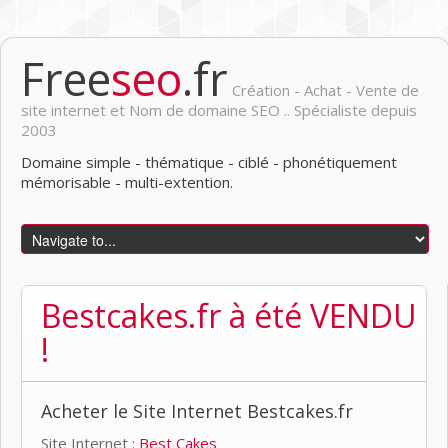
Free
seo
.fr
Création - Achat - Vente de
site internet et Nom de domaine SEO .. Spécialiste depuis
2003
Domaine simple - thématique - ciblé - phonétiquement
mémorisable - multi-extention.
Bestcakes.fr à été VENDU
!
Acheter le Site Internet Bestcakes.fr
Site Internet :
Best Cakes