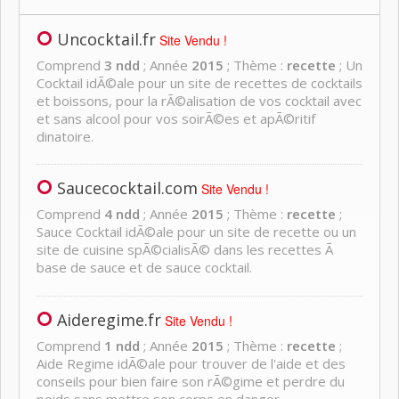
Uncocktail.fr
Site Vendu !
Comprend
3 ndd
; Année
2015
; Thème :
recette
; Un
Cocktail idÃ©ale pour un site de recettes de cocktails
et boissons, pour la rÃ©alisation de vos cocktail avec
et sans alcool pour vos soirÃ©es et apÃ©ritif
dinatoire.
Saucecocktail.com
Site Vendu !
Comprend
4 ndd
; Année
2015
; Thème :
recette
;
Sauce Cocktail idÃ©ale pour un site de recette ou un
site de cuisine spÃ©cialisÃ© dans les recettes Ã
base de sauce et de sauce cocktail.
Aideregime.fr
Site Vendu !
Comprend
1 ndd
; Année
2015
; Thème :
recette
;
Aide Regime idÃ©ale pour trouver de l'aide et des
conseils pour bien faire son rÃ©gime et perdre du