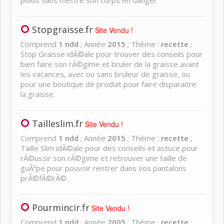
poids sans mettre son corps en danger
Stopgraisse.fr
Site Vendu !
Comprend
1 ndd
; Année
2015
; Thème :
recette
;
Stop Graisse idÃ©ale pour trouver des conseils pour
bien faire son rÃ©gime et bruler de la graisse avant
les vacances, avec ou sans bruleur de graisse, ou
pour une boutique de produit pour faire disparaitre
la graisse.
Tailleslim.fr
Site Vendu !
Comprend
1 ndd
; Année
2015
; Thème :
recette
;
Taille Slim idÃ©ale pour des conseils et astuce pour
rÃ©ussir son rÃ©gime et retrouver une taille de
guÃªpe pour pouvoir rentrer dans vos pantalons
prÃ©fÃ©rÃ©.
Pourmincir.fr
Site Vendu !
Comprend
1 ndd
; Année
2005
; Thème :
recette
;