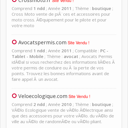
Crossmoto.fr
Site Vendu !
Comprend
1 ndd
; Année
2011
; Thème :
boutique
;
Cross Moto vente de piÃ¨ces et accessoires pour
moto cross. Ã©quipement pour le pilote et pour
votre moto
Avocatspermis.com
Site Vendu !
Comprend
1 ndd
; Année
2011
; Compatible :
PC -
Tablet - Mobile
; Thème :
avocat
; Avocats Permis
idÃ©al si vous recherchez des informations liÃ©es Ã
votre permis de conduire ou Ã la perte de vos
points. Trouvez les bonnes informations avant de
faire appel Ã un avocat.
Veloecologique.com
Site Vendu !
Comprend
2 ndd
; Année
2010
; Thème :
boutique
;
VÃ©lo Ecologique vente de vÃ©lo Ã©lectrique ainsi
que des accessoires pour votre vÃ©lo. du vÃ©lo de
ville au vÃ©lo de randonnÃ©e ou vÃ©lo pliant.