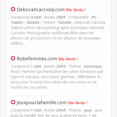
Deborahcacciola.com
Site Vendu !
Comprend
4 ndd
; Année
2009
; Compatible :
PC -
Tablet - Mobile
; Thème :
famille
; Deborah Cacciola
Galerie photo de la photographe artistique Deborah
Cacciola. Photographe spÃ©cialisÃ©e dans les
photos de grossesses et les photos de nouveaux
nÃ©es.
Robefemmes.com
Site Vendu !
Comprend
1 ndd
; Année
2009
; Thème :
boutique
;
Robe Femmes presentation de robes tendance par
type et marque, des robes glamour, fÃ©minine et
sexy pour trouver les robes de vos reves et de
toutes les occasions.
Jeuxpourlafamille.com
Site Vendu !
Comprend
1 ndd
; Année
2008
; Thème :
jeux
; Jeux
pour la Famille Site de jeux gratuit en ligne, + de