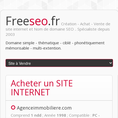
Free
seo
.fr
Création - Achat - Vente de
site internet et Nom de domaine SEO .. Spécialiste depuis
2003
Domaine simple - thématique - ciblé - phonétiquement
mémorisable - multi-extention.
Acheter un SITE
INTERNET
Agenceimmobiliere.com
Comprend
1 ndd
; Année
1998
; Compatible :
PC -