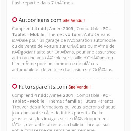
flash repartie dans 7 thÃ¨mes.
Autoorleans.com
Site Vendu !
Comprend
4 ndd
; Année
2005
; Compatible :
PC -
Tablet - Mobile
; Thème :
voiture
; Auto Orleans
idÃ©ale pour un garage de rÃ©paration automobile
ou de vente de voiture sur OrlÃ©ans ou mÃªme de
nÃ©gociant auto sur OrlÃ©ans, pour une assurance
auto ou une auto Ã©cole sur la ville d'OrlÃ©ans ou
bien mÃªme pour un commerce de piÃ¨ces
automobile et de voiture d'occasion sur OrlÃ©ans.
Futursparents.com
Site Vendu !
Comprend
4 ndd
; Année
2001
; Compatible :
PC -
Tablet - Mobile
; Thème :
famille
; Futurs Parents
Trouver des informations qui vous aiderons chaque
jour dans votre rÃ´le de futurs parents. De la
grossesse , les images sur le dÃ©veloppement
fÅ“tal , des outils utiles et un bulletin libre qui suit
votre grossesse de semaine en semaine.