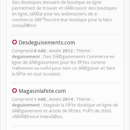
Des Boutiques Annuaire de boutique en ligne
permettant de trouver et dÃ©couvrir des boutiques
en ligne, idÃ©al pour les webmasters de e-
commerce dâ€™inscrire leur boutique pour la faire
connaÃ®tre.
Desdeguisements.com
Comprend
6 ndd
; Année
2012
; Thème :
deguisement
; Des DÃ©guisements Commerce en
ligne de dÃ©guisement pour les fÃªtes comme
Halloween ou noÃ«l pour bien ce dÃ©guiser et faire
la fÃªte en tout occasion.
Magasinlafete.com
Comprend
1 ndd
; Année
2014
; Thème :
deguisement
; Magasin la FÃªte Boutique en ligne de
dÃ©guisement et article de fÃªtes. PrÃªt de 2000
rÃ©fÃ©rence indexÃ©es.