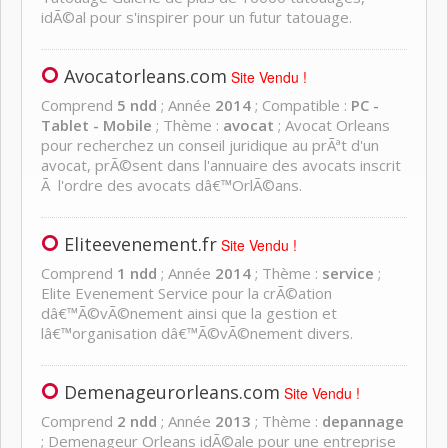
idÃ©al pour s'inspirer pour un futur tatouage.
Avocatorleans.com
Site Vendu !
Comprend
5 ndd
; Année
2014
; Compatible :
PC -
Tablet - Mobile
; Thème :
avocat
; Avocat Orleans
pour recherchez un conseil juridique au prÃªt d'un
avocat, prÃ©sent dans l'annuaire des avocats inscrit
Ã l'ordre des avocats dâ€™OrlÃ©ans.
Eliteevenement.fr
Site Vendu !
Comprend
1 ndd
; Année
2014
; Thème :
service
;
Elite Evenement Service pour la crÃ©ation
dâ€™Ã©vÃ©nement ainsi que la gestion et
lâ€™organisation dâ€™Ã©vÃ©nement divers.
Demenageurorleans.com
Site Vendu !
Comprend
2 ndd
; Année
2013
; Thème :
depannage
; Demenageur Orleans idÃ©ale pour une entreprise