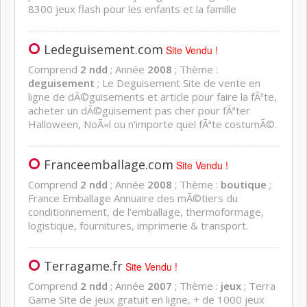
8300 jeux flash pour les enfants et la famille
Ledeguisement.com
Site Vendu !
Comprend
2 ndd
; Année
2008
; Thème :
deguisement
; Le Deguisement Site de vente en
ligne de dÃ©guisements et article pour faire la fÃªte,
acheter un dÃ©guisement pas cher pour fÃªter
Halloween, NoÃ«l ou n'importe quel fÃªte costumÃ©.
Franceemballage.com
Site Vendu !
Comprend
2 ndd
; Année
2008
; Thème :
boutique
;
France Emballage Annuaire des mÃ©tiers du
conditionnement, de l'emballage, thermoformage,
logistique, fournitures, imprimerie & transport.
Terragame.fr
Site Vendu !
Comprend
2 ndd
; Année
2007
; Thème :
jeux
; Terra
Game Site de jeux gratuit en ligne, + de 1000 jeux