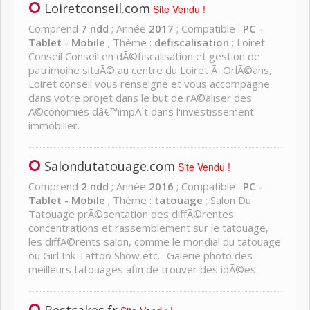
Loiretconseil.com
Site Vendu !
Comprend
7 ndd
; Année
2017
; Compatible :
PC -
Tablet - Mobile
; Thème :
defiscalisation
; Loiret
Conseil Conseil en dÃ©fiscalisation et gestion de
patrimoine situÃ© au centre du Loiret Ã OrlÃ©ans,
Loiret conseil vous renseigne et vous accompagne
dans votre projet dans le but de rÃ©aliser des
Ã©conomies dâ€™impÃ´t dans l'investissement
immobilier.
Salondutatouage.com
Site Vendu !
Comprend
2 ndd
; Année
2016
; Compatible :
PC -
Tablet - Mobile
; Thème :
tatouage
; Salon Du
Tatouage prÃ©sentation des diffÃ©rentes
concentrations et rassemblement sur le tatouage,
les diffÃ©rents salon, comme le mondial du tatouage
ou Girl Ink Tattoo Show etc... Galerie photo des
meilleurs tatouages afin de trouver des idÃ©es.