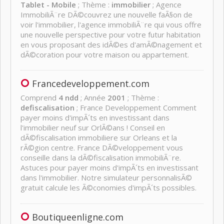
Tablet - Mobile
; Thème :
immobilier
; Agence
ImmobiliÃ¨re DÃ©couvrez une nouvelle faÃ§on de
voir l'immobilier, l'agence immobiliÃ¨re qui vous offre
une nouvelle perspective pour votre futur habitation
en vous proposant des idÃ©es d'amÃ©nagement et
dÃ©coration pour votre maison ou appartement.
Francedeveloppement.com
Comprend
4 ndd
; Année
2001
; Thème :
defiscalisation
; France Developpement Comment
payer moins d'impÃ´ts en investissant dans
l'immobilier neuf sur OrlÃ©ans ! Conseil en
dÃ©fiscalisation immobiliere sur Orleans et la
rÃ©gion centre. France DÃ©veloppement vous
conseille dans la dÃ©fiscalisation immobiliÃ¨re.
Astuces pour payer moins d'impÃ´ts en investissant
dans l'immobilier. Notre simulateur personnalisÃ©
gratuit calcule les Ã©conomies d'impÃ´ts possibles.
Boutiqueenligne.com