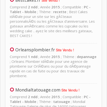
Bestcakes.fr
Site Vendu !
Comprend
2 ndd
; Année
2015
; Compatible :
PC -
Tablet - Mobile
; Thème :
recette
; Best Cakes
idÃ©ale pour un site sur les gÃ¢teaux
personnalisÃ©s ou les gÃ¢teaux d'anniversaire. Les
gateaux amÃ©ricains comme les cupcake ou les
wedding cake .. ayez le site des meilleurs gateaux,
BEST CAKES !
Orleansplombier.fr
Site Vendu !
Comprend
1 ndd
; Année
2015
; Thème :
depannage
; Orleans Plombier idÃ©ale pour une agence de
plomberie sur OrlÃ©ans ou pour du dÃ©pannage
rapide en cas de fuite ou pour des travaux de
plomberie.
Mondialtatouage.com
Site Vendu !
Comprend
2 ndd
; Année
2015
; Compatible :
PC -
Tablet - Mobile
; Thème :
tatouage
; Mondial
Tatouage Galerie de plus de 16000 tatouages,